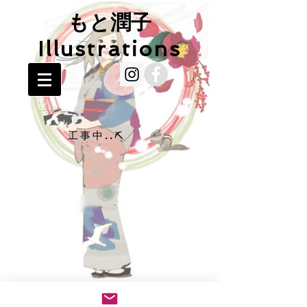
もと潤子
Illustrations
工事中..⛏️